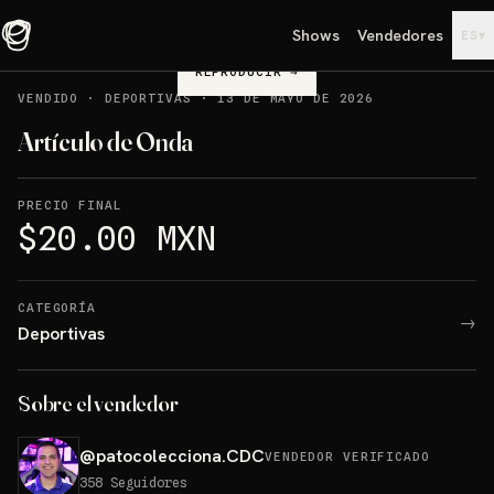
Shows
Vendedores
▾
ES
REPRODUCIR
→
VENDIDO
·
DEPORTIVAS
·
13 DE MAYO DE 2026
Artículo de Onda
PRECIO FINAL
$20.00 MXN
CATEGORÍA
→
Deportivas
Sobre el vendedor
@
patocolecciona.CDC
VENDEDOR VERIFICADO
358
Seguidores