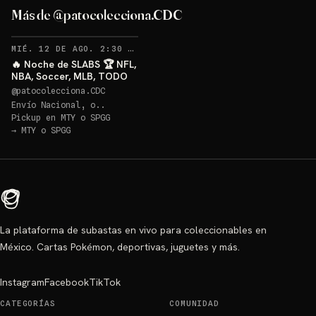
Más de @patocolecciona.CDC
RECORDATORIOS
MIÉ. 12 DE AGO. 2:30 AM
·
48
🔥 Noche de SLABS 🏆 NFL,
NBA, Soccer, MLB, TODO
@
patocolecciona.CDC
Envío Nacional, o..
Pickup en
MTY o SPGG
→
MTY o SPGG
La plataforma de subastas en vivo para coleccionables en
México. Cartas Pokémon, deportivas, juguetes y más.
Instagram
Facebook
TikTok
CATEGORÍAS
COMUNIDAD