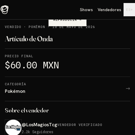
Shows
Vendedores
▾
ES
REPRODUCIR
→
VENDIDO
·
POKÉMON
·
10 DE MAYO DE 2026
Artículo de Onda
PRECIO FINAL
$60.00 MXN
CATEGORÍA
→
Pokémon
Sobre el vendedor
@
LosMagiosTcg
VENDEDOR VERIFICADO
2.2k
Seguidores