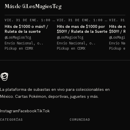
Más de @LosMagiosTcg
VIE. 31 DE ENE. 1:00 AM
VIE. 31 DE ENE. 1:00 AM
Hits de $1000 o más!! /
Hits de mas de $1000 por
Hits de ma
Ruleta de la suerte
$50!!! / Ruleta de la Suerte
$50!!! / Ru
@
LosMagiosTcg
@
LosMagiosTcg
@
LosMagios
Envío Nacional, o..
Envío Nacional, o..
Envío Naci
Pickup en
CDMX
Pickup en
CDMX
Pickup en
La plataforma de subastas en vivo para coleccionables en
México. Cartas Pokémon, deportivas, juguetes y más.
Instagram
Facebook
TikTok
CATEGORÍAS
COMUNIDAD