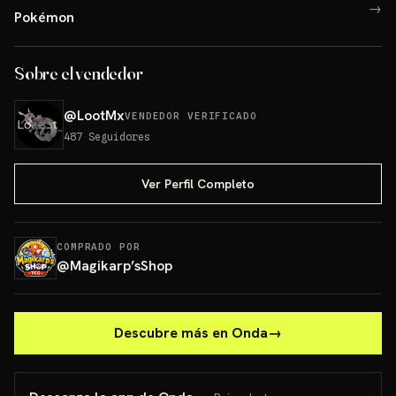
→
Pokémon
Sobre el vendedor
@
LootMx
VENDEDOR VERIFICADO
487
Seguidores
Ver Perfil Completo
COMPRADO POR
@
Magikarp’sShop
Descubre más en Onda
→