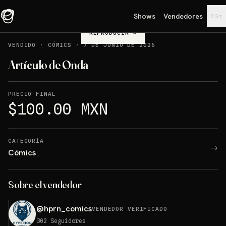
Shows
Vendedores
▾
ES
REPRODUCIR
→
VENDIDO
·
CÓMICS
·
7 DE JUNIO DE 2026
Artículo de Onda
PRECIO FINAL
$100.00 MXN
CATEGORÍA
→
Cómics
Sobre el vendedor
@
hprn_comics
VENDEDOR VERIFICADO
302
Seguidores