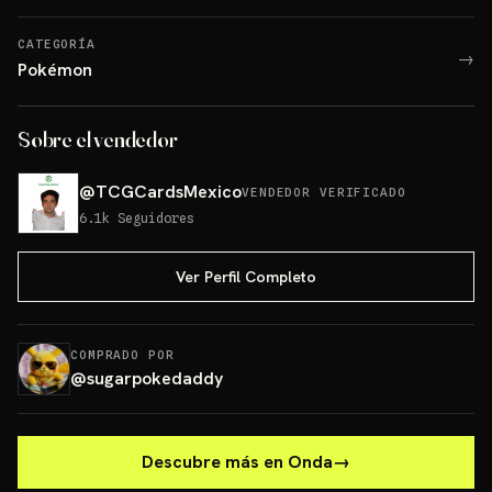
CATEGORÍA
→
Pokémon
Sobre el vendedor
@
TCGCardsMexico
VENDEDOR VERIFICADO
6.1k
Seguidores
Ver Perfil Completo
COMPRADO POR
@
sugarpokedaddy
Descubre más en Onda
→