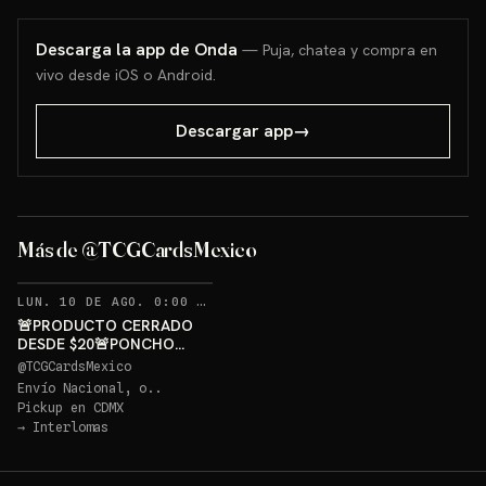
Descarga la app de Onda
— Puja, chatea y compra en
vivo desde iOS o Android.
Descargar app
→
PONCHO PIKACHU PSA 10
GRATIS
Más de @TCGCardsMexico
Sorteo: PONCHO PIKACHU PSA 10 GRATIS
→
RECORDATORIOS
LUN. 10 DE AGO. 0:00 AM
·
388
🚨PRODUCTO CERRADO
DESDE $20🚨PONCHO
PIKACHU PSA 10 GRATIS
@
TCGCardsMexico
Envío Nacional, o..
Pickup en
CDMX
→
Interlomas