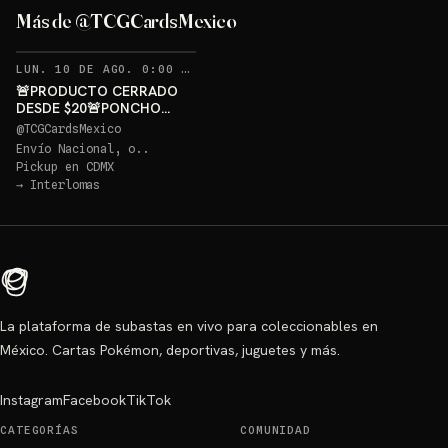
GRATIS
Más de @TCGCardsMexico
Sorteo: PONCHO PIKACHU PSA 10 GRATIS
→
RECORDATORIOS
LUN. 10 DE AGO. 0:00 AM
·
338
🚨PRODUCTO CERRADO
DESDE $20🚨PONCHO
PIKACHU PSA 10 GRATIS
@
TCGCardsMexico
Envío Nacional, o..
Pickup en
CDMX
→
Interlomas
La plataforma de subastas en vivo para coleccionables en
México. Cartas Pokémon, deportivas, juguetes y más.
Instagram
Facebook
TikTok
CATEGORÍAS
COMUNIDAD