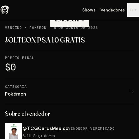
Shows
Vendedores
▾
ES
REPRODUCIR
→
VENDIDO
·
POKÉMON
·
4 DE JUNIO DE 2026
JOLTEON PSA 10 GRATIS
PRECIO FINAL
$0
CATEGORÍA
→
Pokémon
Sobre el vendedor
@
TCGCardsMexico
VENDEDOR VERIFICADO
6.1k
Seguidores