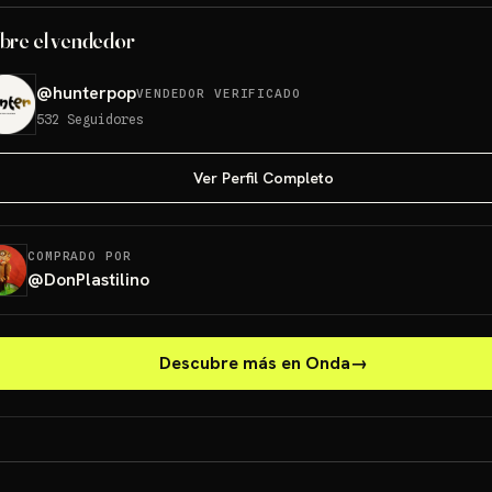
bre el vendedor
@
hunterpop
VENDEDOR VERIFICADO
532
Seguidores
Ver Perfil Completo
COMPRADO POR
@
DonPlastilino
Descubre más en Onda
→