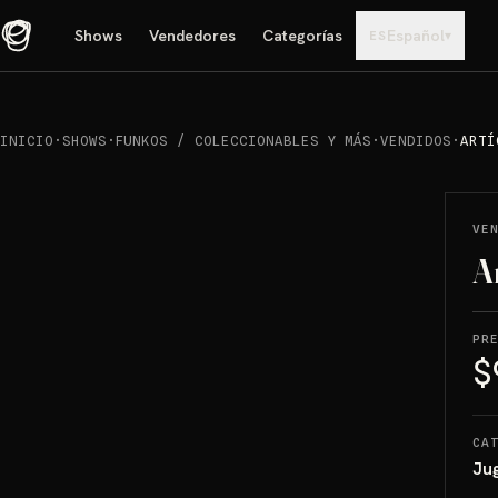
Shows
Vendedores
Categorías
Español
▾
ES
INICIO
·
SHOWS
·
FUNKOS / COLECCIONABLES Y MÁS
·
VENDIDOS
·
ARTÍ
REPRODUCIR
→
VENDIDO
VE
A
PR
$
CA
Ju