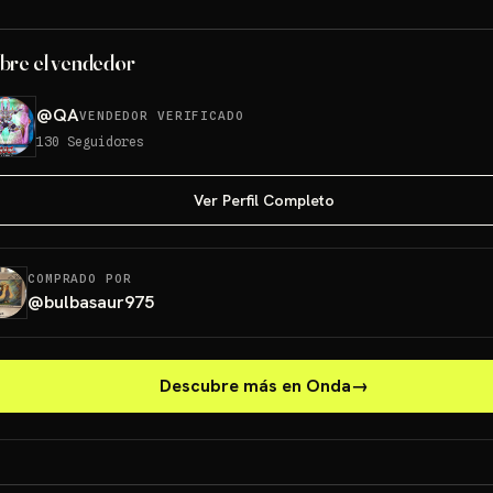
bre el vendedor
@
QA
VENDEDOR VERIFICADO
130
Seguidores
Ver Perfil Completo
COMPRADO POR
@
bulbasaur975
Descubre más en Onda
→