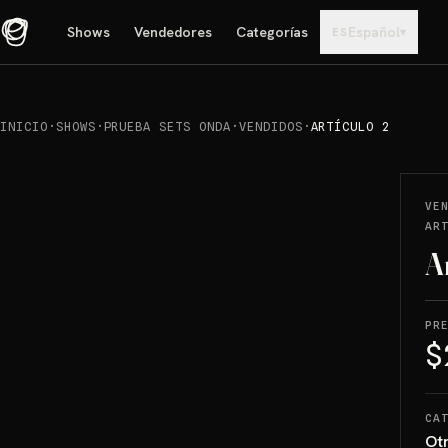
Shows
Vendedores
Categorías
Español
▾
ES
INICIO
·
SHOWS
·
PRUEBA SETS ONDA
·
VENDIDOS
·
ARTÍCULO 2
REPRODUCIR
→
VENDIDO
VE
AR
A
PR
$
CA
Ot