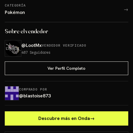
CATEGORÍA
→
Pokémon
Sobre el vendedor
@
LootMx
VENDEDOR VERIFICADO
487
Seguidores
Ver Perfil Completo
COMPRADO POR
@
blastoise873
Descubre más en Onda
→