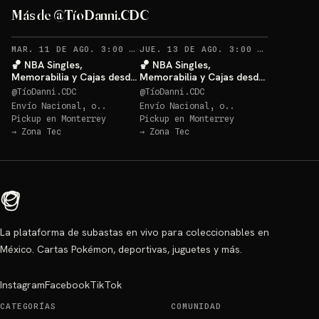
Más de @TíoDanni.CDC
RECORDATORIOS
RECO
MAR. 11 DE AGO. 3:00 AM
·
62
JUE. 13 DE AGO. 3:00 AM
·
28
🏀 NBA Singles,
🏀 NBA Singles,
Memorabilia y Cajas desde
Memorabilia y Cajas desde
$20 🔥
$20 🔥
@
TíoDanni.CDC
@
TíoDanni.CDC
Envío Nacional, o..
Envío Nacional, o..
Pickup en
Monterrey
Pickup en
Monterrey
→
Zona Tec
→
Zona Tec
La plataforma de subastas en vivo para coleccionables en
México. Cartas Pokémon, deportivas, juguetes y más.
Instagram
Facebook
TikTok
CATEGORÍAS
COMUNIDAD