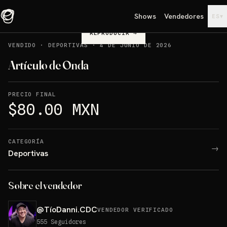
Shows
Vendedores
▾
ES
REPRODUCIR
→
VENDIDO
·
DEPORTIVAS
·
4 DE JUNIO DE 2026
Artículo de Onda
PRECIO FINAL
$80.00 MXN
CATEGORÍA
→
Deportivas
Sobre el vendedor
@
TíoDanni.CDC
VENDEDOR VERIFICADO
555
Seguidores