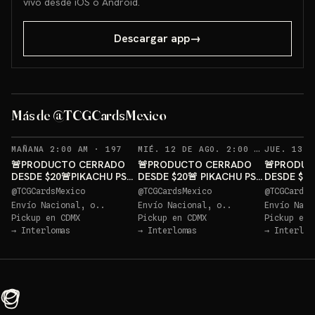
vivo desde iOS o Android.
Descargar app
→
Más de @TCGCardsMexico
RECORDATORIOS
REC
MAÑANA 2:00 AM
·
197
MIÉ. 12 DE AGO. 2:00 AM
·
188
🚨PRODUCTO CERRADO
🚨PRODUCTO CERRADO
🚨PRODUC
DESDE $20🚨PIKACHU PSA
DESDE $20🚨 PIKACHU PSA
DESDE $20
10 GRATIS
10 GRATIS
10 GRATIS
@
TCGCardsMexico
@
TCGCardsMexico
@
TCGCardsM
Envío Nacional, o..
Envío Nacional, o..
Envío Naci
Pickup en
CDMX
Pickup en
CDMX
Pickup en
→
Interlomas
→
Interlomas
→
Interlom