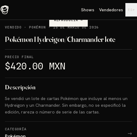
Shows
Vendedores
▾
ES
REPRODUCIR
→
VENDIDO
·
POKÉMON
·
15 DE MARZO DE 2026
Pokémon Hydreigon/Charmander lote
PRECIO FINAL
$420.00 MXN
Descripción
Se vendió un lote de cartas Pokémon que incluye al menos un
Hydreigon y un Charmander. Sin embargo, no se especificó la
edición, rareza o número de serie de las cartas.
CATEGORÍA
→
Pokémon