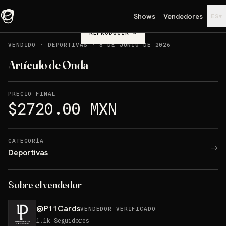
Shows
Vendedores
▾
ES
REPRODUCIR
→
VENDIDO
·
DEPORTIVAS
·
8 DE JUNIO DE 2026
Artículo de Onda
PRECIO FINAL
$2720.00 MXN
CATEGORÍA
→
Deportivas
Sobre el vendedor
@
P11Cards
VENDEDOR VERIFICADO
1.1k
Seguidores