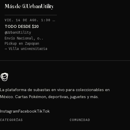
Más de @UrbanUtility
RECORDATORIOS
VIE. 14 DE AGO. 1:30 AM
·
11
TODO DESDE $20
@
UrbanUtility
Envío Nacional, o..
Pickup en
Zapopan
→
Villa universitaria
La plataforma de subastas en vivo para coleccionables en
México. Cartas Pokémon, deportivas, juguetes y más.
Instagram
Facebook
TikTok
CATEGORÍAS
COMUNIDAD