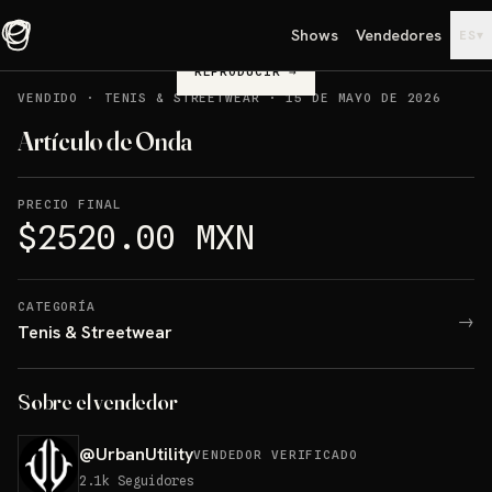
Shows
Vendedores
▾
ES
REPRODUCIR
→
VENDIDO
·
TENIS & STREETWEAR
·
15 DE MAYO DE 2026
Artículo de Onda
PRECIO FINAL
$2520.00 MXN
CATEGORÍA
→
Tenis & Streetwear
Sobre el vendedor
@
UrbanUtility
VENDEDOR VERIFICADO
2.1k
Seguidores