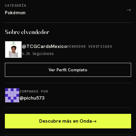
CATEGORÍA
→
Pokémon
Sobre el vendedor
@
TCGCardsMexico
VENDEDOR VERIFICADO
6.2k
Seguidores
Ver Perfil Completo
COMPRADO POR
@
pichu573
Descubre más en Onda
→