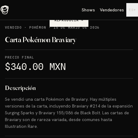
Shows
Vendedores
▾
ES
REPRODUCIR
→
VENDIDO
·
POKÉMON
·
15 DE MARZO DE 2026
Carta Pokémon Braviary
PRECIO FINAL
$340.00 MXN
Descripción
Se vendió una carta Pokémon de Braviary. Hay múltiples
versiones de la carta, incluyendo Braviary #214 de la expansión
Surging Sparks y Braviary 155/086 de Black Bolt. Las cartas de
Braviary son de rareza variada, desde comunes hasta
Illustration Rare.