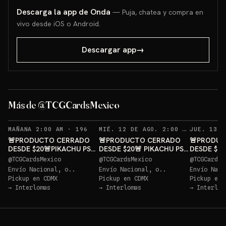
Descarga la app de Onda
— Puja, chatea y compra en
vivo desde iOS o Android.
Descargar app
→
Más de @TCGCardsMexico
RECORDATORIOS
REC
MAÑANA 2:00 AM
·
196
MIÉ. 12 DE AGO. 2:00 AM
·
188
🚨PRODUCTO CERRADO
🚨PRODUCTO CERRADO
🚨PRODUC
DESDE $20🚨PIKACHU PSA
DESDE $20🚨 PIKACHU PSA
DESDE $20
10 GRATIS
10 GRATIS
10 GRATIS
@
TCGCardsMexico
@
TCGCardsMexico
@
TCGCardsM
Envío Nacional, o..
Envío Nacional, o..
Envío Naci
Pickup en
CDMX
Pickup en
CDMX
Pickup en
→
Interlomas
→
Interlomas
→
Interlom