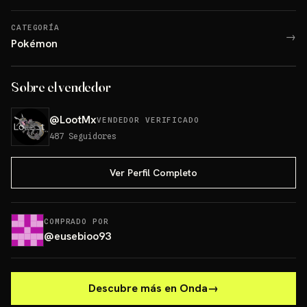
CATEGORÍA
→
Pokémon
Sobre el vendedor
@
LootMx
VENDEDOR VERIFICADO
487
Seguidores
Ver Perfil Completo
COMPRADO POR
@
eusebioo93
Descubre más en Onda
→