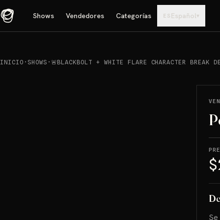
Shows
Vendedores
Categorías
Español
▾
ES
INICIO
·
SHOWS
·
🚨BLACKBOLT + WHITE FLARE CHARACTER BREAK D
REPRODUCIR
→
VENDIDO
VE
P
PR
$
De
Se 