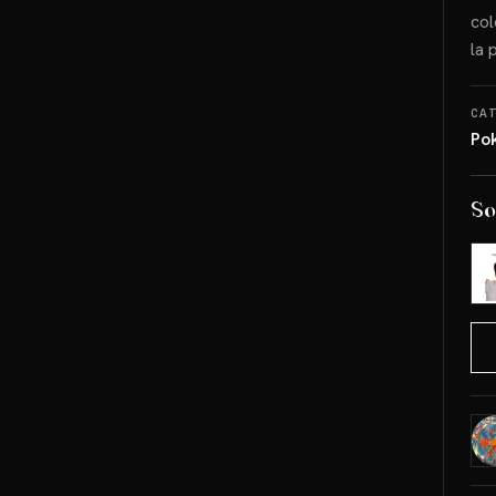
col
la 
CA
Po
So