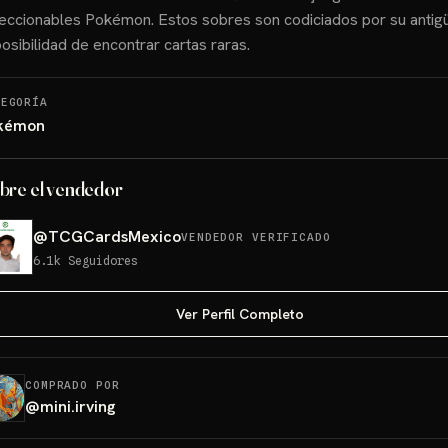
eccionables Pokémon. Estos sobres son codiciados por su antig
posibilidad de encontrar cartas raras.
TEGORÍA
kémon
bre el vendedor
@
TCGCardsMexico
VENDEDOR VERIFICADO
6.1k
Seguidores
Ver Perfil Completo
COMPRADO POR
@
mini.irving