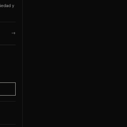
üedad y
→