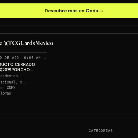
Descubre más en Onda
→
PONCHO PIKACHU PSA 10
GRATIS
de @TCGCardsMexico
Sorteo: PONCHO PIKACHU PSA 10 GRATIS
→
RECORDATORIOS
0 DE AGO. 0:00 AM
·
376
DUCTO CERRADO
 $20🚨PONCHO
U PSA 10 GRATIS
rdsMexico
Nacional, o..
 en
CDMX
rlomas
CATEGORÍAS