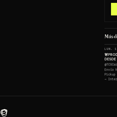
Más 
LUN. 1
🚨PRO
DESDE
PIKACH
@
TCGCa
Envío 
Pickup
→
Inte