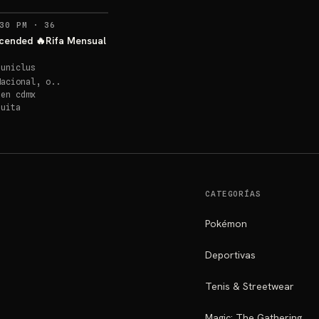
RECORDATORIOS
30 PM
·
36
cended 🔥Rifa Mensual
euniclus
Nacional, o..
 en
cdmx
quita
CATEGORÍAS
Pokémon
Deportivas
Tenis & Streetwear
Magic: The Gathering