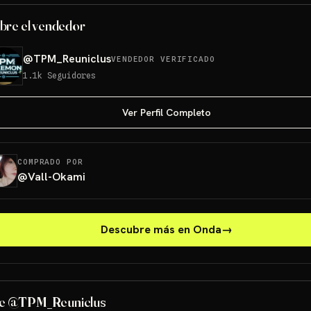
bre el vendedor
@
TPM_Reuniclus
VENDEDOR VERIFICADO
1.1k
Seguidores
Ver Perfil Completo
COMPRADO POR
@
Vall-Okami
Descubre más en Onda
→
e @TPM_Reuniclus