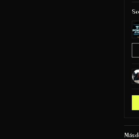
So
Más d