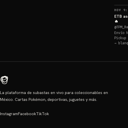
HOY 9:
ETB as
🔥
@
TPM_R
Envío 
Pickup
→
blan
La plataforma de subastas en vivo para coleccionables en
México. Cartas Pokémon, deportivas, juguetes y más.
Instagram
Facebook
TikTok