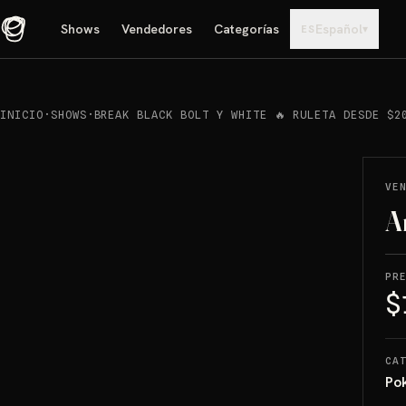
Shows
Vendedores
Categorías
Español
▾
ES
INICIO
·
SHOWS
·
BREAK BLACK BOLT Y WHITE 🔥 RULETA DESDE $2
REPRODUCIR
→
VENDIDO
VE
A
PR
$
CA
Po