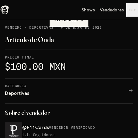
Shows
Vendedores
▾
ES
REPRODUCIR
→
VENDIDO
·
DEPORTIVAS
·
9 DE MAYO DE 2026
Artículo de Onda
PRECIO FINAL
$100.00 MXN
CATEGORÍA
→
Deportivas
Sobre el vendedor
@
P11Cards
VENDEDOR VERIFICADO
1.1k
Seguidores