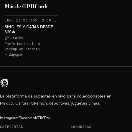
Luffy Dodgers
Más de @P11Cards
Sorteo: Luffy Dodgers
→
RECORDATORIOS
LUN. 10 DE AGO. 3:00 AM
·
10
SINGLES Y CAJAS DESDE
$20🔥
@
P11Cards
Envío Nacional, o..
Pickup en
Zapopan
→
Zapopan
La plataforma de subastas en vivo para coleccionables en
México. Cartas Pokémon, deportivas, juguetes y más.
Instagram
Facebook
TikTok
CATEGORÍAS
COMUNIDAD