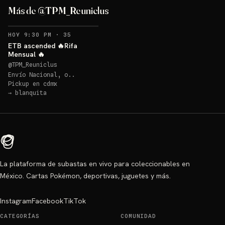
Más de @TPM_Reuniclus
RECORDATORIOS
HOY 9:30 PM
·
35
ETB ascended 🔥Rifa
Mensual 🔥
@
TPM_Reuniclus
Envío Nacional, o..
Pickup en
cdmx
→
blanquita
La plataforma de subastas en vivo para coleccionables en
México. Cartas Pokémon, deportivas, juguetes y más.
Instagram
Facebook
TikTok
CATEGORÍAS
COMUNIDAD