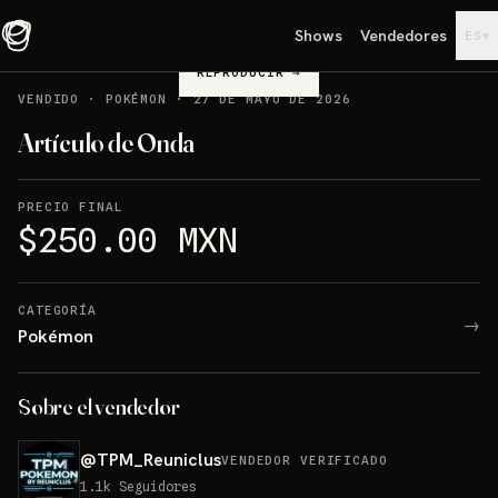
Shows
Vendedores
▾
ES
REPRODUCIR
→
VENDIDO
·
POKÉMON
·
27 DE MAYO DE 2026
Artículo de Onda
PRECIO FINAL
$250.00 MXN
CATEGORÍA
→
Pokémon
Sobre el vendedor
@
TPM_Reuniclus
VENDEDOR VERIFICADO
1.1k
Seguidores