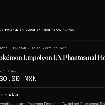
OS
·
POKÉMON EMPOLEON EX PHANTASMAL FLAMES
NDIDO
·
POKÉMON
·
15 DE MARZO DE 2026
okémon Empoleon EX Phantasmal Fl
ECIO FINAL
30.00 MXN
scripción
vendió una carta Pokémon Empoleon EX, del set Phantasmal Fl