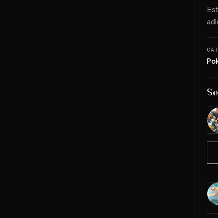
Est
adi
CA
Po
So