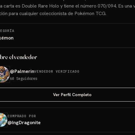
a carta es Double Rare Holo y tiene el número 070/094. Es una v
ción para cualquier coleccionista de Pokémon TCG.
TEGORÍA
kémon
bre el vendedor
@
Palmerin
VENDEDOR VERIFICADO
60
Seguidores
Ver Perfil Completo
COMPRADO POR
@
IngDragonite