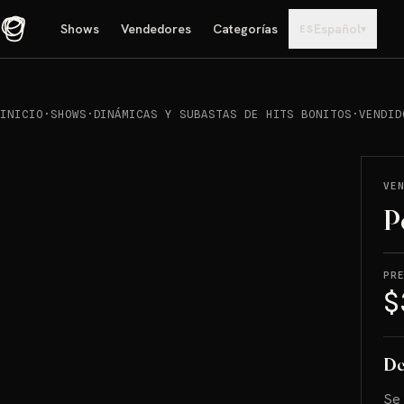
Shows
Vendedores
Categorías
Español
▾
ES
INICIO
·
SHOWS
·
DINÁMICAS Y SUBASTAS DE HITS BONITOS
·
VENDID
REPRODUCIR
→
VENDIDO
VE
P
PR
$
De
Se 