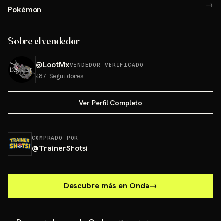
→
Pokémon
Sobre el vendedor
@
LootMx
VENDEDOR VERIFICADO
487
Seguidores
Ver Perfil Completo
COMPRADO POR
@
TrainerShotsi
Descubre más en Onda
→