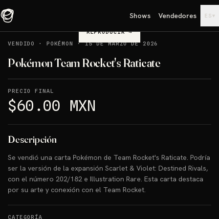
Shows
Vendedores
▾
ES
REPRODUCIR
→
VENDIDO
·
POKÉMON
·
15 DE MARZO DE 2026
Pokémon Team Rocket's Raticate
PRECIO FINAL
$60.00 MXN
Descripción
Se vendió una carta Pokémon de Team Rocket's Raticate. Podría
ser la versión de la expansión Scarlet & Violet: Destined Rivals,
con el número 202/182 e Illustration Rare. Esta carta destaca
por su arte y conexión con el Team Rocket.
CATEGORÍA