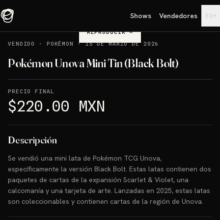
Shows
Vendedores
▾
ES
REPRODUCIR
→
VENDIDO
·
POKÉMON
·
15 DE MARZO DE 2026
Pokémon Unova Mini Tin (Black Bolt)
PRECIO FINAL
$220.00 MXN
Descripción
Se vendió una mini lata de Pokémon TCG Unova,
específicamente la versión Black Bolt. Estas latas contienen dos
paquetes de cartas de la expansión Scarlet & Violet, una
calcomanía y una tarjeta de arte. Lanzadas en 2025, estas latas
son coleccionables y contienen cartas de la región de Unova.