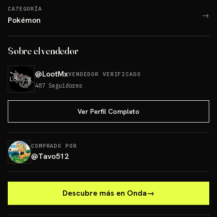
CATEGORÍA
→
Pokémon
Sobre el vendedor
@
LootMx
VENDEDOR VERIFICADO
487
Seguidores
Ver Perfil Completo
COMPRADO POR
@
Tavo512
Descubre más en Onda
→