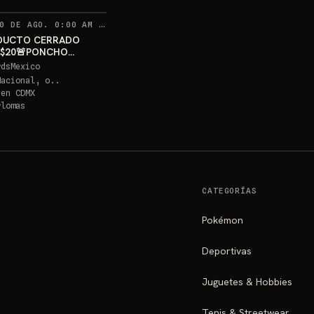
RECORDATORIOS
0 DE AGO. 0:00 AM
·
334
DUCTO CERRADO
 $20🚨PONCHO
U PSA 10 GRATIS
rdsMexico
Nacional, o..
 en
CDMX
rlomas
CATEGORÍAS
Pokémon
Deportivas
Juguetes & Hobbies
Tenis & Streetwear