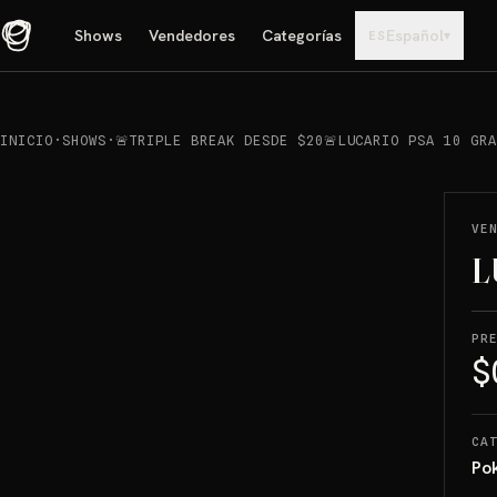
Shows
Vendedores
Categorías
Español
▾
ES
INICIO
·
SHOWS
·
🚨TRIPLE BREAK DESDE $20🚨LUCARIO PSA 10 GR
REPRODUCIR
→
VENDIDO
VE
L
PR
$
CA
Po