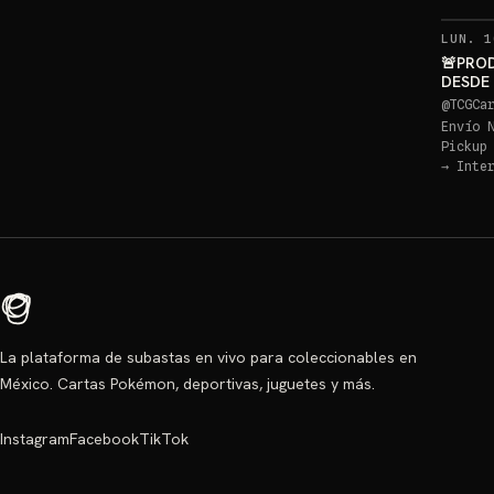
LUN. 1
🚨PRO
DESDE
PIKACH
@
TCGCa
Envío 
Pickup
→
Inte
La plataforma de subastas en vivo para coleccionables en
México. Cartas Pokémon, deportivas, juguetes y más.
Instagram
Facebook
TikTok