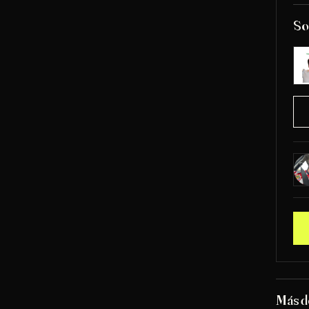
So
Más 