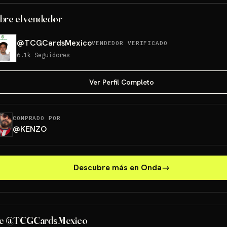
bre el vendedor
@
TCGCardsMexico
VENDEDOR VERIFICADO
6.1k
Seguidores
Ver Perfil Completo
COMPRADO POR
@
KENZO
Descubre más en Onda
→
PONCHO PIKACHU PSA 10
GRATIS
de @TCGCardsMexico
Sorteo: PONCHO PIKACHU PSA 10 GRATIS
→