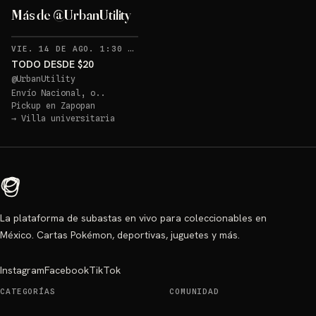
Más de @UrbanUtility
RECORDATORIOS
VIE. 14 DE AGO. 1:30 AM
·
4
TODO DESDE $20
@
UrbanUtility
Envío Nacional, o..
Pickup en
Zapopan
→
Villa universitaria
La plataforma de subastas en vivo para coleccionables en
México. Cartas Pokémon, deportivas, juguetes y más.
Instagram
Facebook
TikTok
CATEGORÍAS
COMUNIDAD