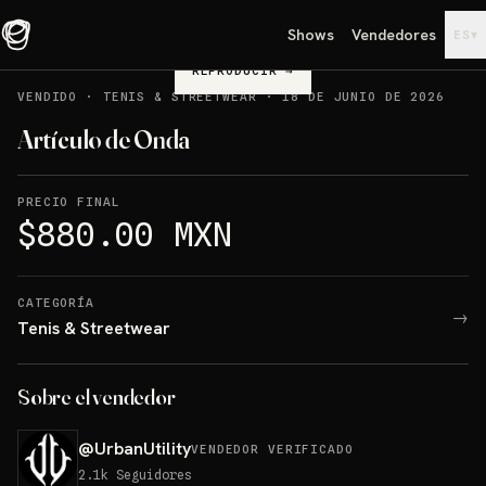
Shows
Vendedores
▾
ES
REPRODUCIR
→
VENDIDO
·
TENIS & STREETWEAR
·
18 DE JUNIO DE 2026
Artículo de Onda
PRECIO FINAL
$880.00 MXN
CATEGORÍA
→
Tenis & Streetwear
Sobre el vendedor
@
UrbanUtility
VENDEDOR VERIFICADO
2.1k
Seguidores