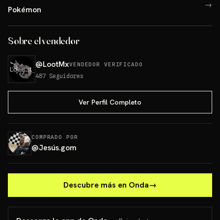
→
Pokémon
Sobre el vendedor
@
LootMx
VENDEDOR VERIFICADO
487
Seguidores
Ver Perfil Completo
COMPRADO POR
@
Jesús.gom
Descubre más en Onda
→