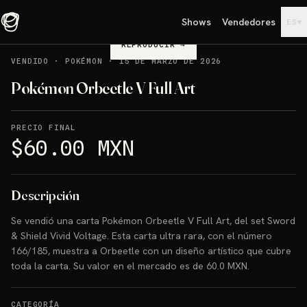
Shows
Vendedores
▾
ES
REPRODUCIR
→
VENDIDO
·
POKÉMON
·
15 DE MARZO DE 2026
Pokémon Orbeetle V Full Art
PRECIO FINAL
$60.00 MXN
Descripción
Se vendió una carta Pokémon Orbeetle V Full Art, del set Sword
& Shield Vivid Voltage. Esta carta ultra rara, con el número
166/185, muestra a Orbeetle con un diseño artístico que cubre
toda la carta. Su valor en el mercado es de 60.0 MXN.
CATEGORÍA