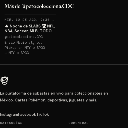
Más de @patocolecciona.CDC
RECORDATORIOS
MIÉ. 12 DE AGO. 2:30 AM
·
50
🔥 Noche de SLABS 🏆 NFL,
NBA, Soccer, MLB, TODO
@
patocolecciona.CDC
Envío Nacional, o..
Pickup en
MTY o SPGG
→
MTY o SPGG
La plataforma de subastas en vivo para coleccionables en
México. Cartas Pokémon, deportivas, juguetes y más.
Instagram
Facebook
TikTok
CATEGORÍAS
COMUNIDAD