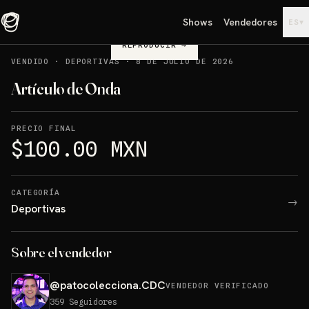
Shows
Vendedores
▾
ES
REPRODUCIR
→
VENDIDO
·
DEPORTIVAS
·
8 DE JULIO DE 2026
Artículo de Onda
PRECIO FINAL
$100.00 MXN
CATEGORÍA
→
Deportivas
Sobre el vendedor
@
patocolecciona.CDC
VENDEDOR VERIFICADO
359
Seguidores