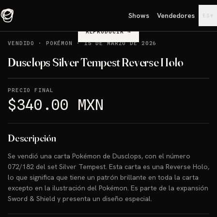
Shows
Vendedores
▾
ES
REPRODUCIR
→
VENDIDO
·
POKÉMON
·
15 DE MARZO DE 2026
Dusclops Silver Tempest Reverse Holo
PRECIO FINAL
$340.00 MXN
Descripción
Se vendió una carta Pokémon de Dusclops, con el número
072/182 del set Silver Tempest. Esta carta es una Reverse Holo,
lo que significa que tiene un patrón brillante en toda la carta
excepto en la ilustración del Pokémon. Es parte de la expansión
Sword & Shield y presenta un diseño especial.