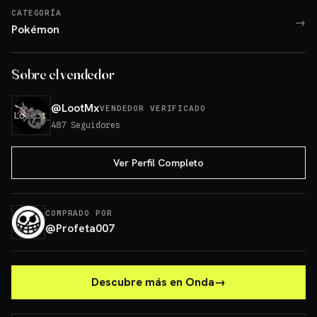
CATEGORÍA
→
Pokémon
Sobre el vendedor
@
LootMx
VENDEDOR VERIFICADO
487
Seguidores
Ver Perfil Completo
COMPRADO POR
@
Profeta007
Descubre más en Onda
→