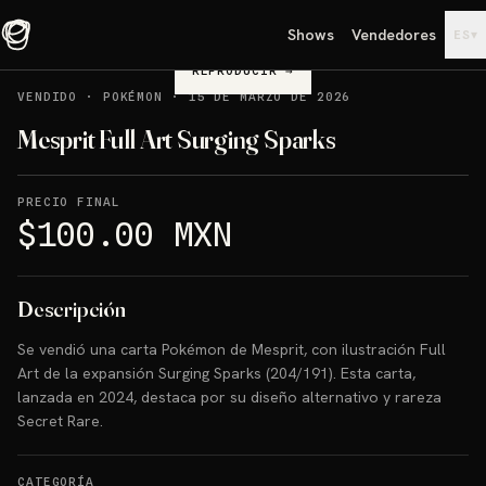
Shows
Vendedores
▾
ES
REPRODUCIR
→
VENDIDO
·
POKÉMON
·
15 DE MARZO DE 2026
Mesprit Full Art Surging Sparks
PRECIO FINAL
$100.00 MXN
Descripción
Se vendió una carta Pokémon de Mesprit, con ilustración Full
Art de la expansión Surging Sparks (204/191). Esta carta,
lanzada en 2024, destaca por su diseño alternativo y rareza
Secret Rare.
CATEGORÍA