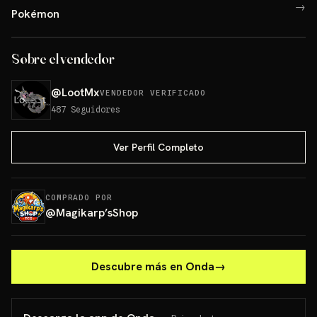
→
Pokémon
Sobre el vendedor
@
LootMx
VENDEDOR VERIFICADO
487
Seguidores
Ver Perfil Completo
COMPRADO POR
@
Magikarp’sShop
Descubre más en Onda
→