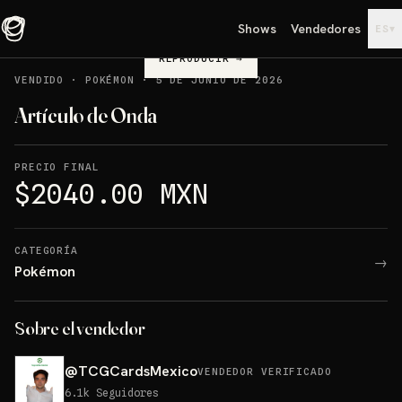
Shows
Vendedores
▾
ES
REPRODUCIR
→
VENDIDO
·
POKÉMON
·
5 DE JUNIO DE 2026
Artículo de Onda
PRECIO FINAL
$2040.00 MXN
CATEGORÍA
→
Pokémon
Sobre el vendedor
@
TCGCardsMexico
VENDEDOR VERIFICADO
6.1k
Seguidores