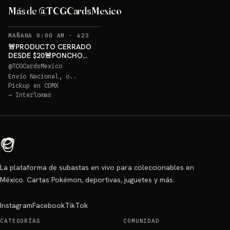
GRATIS
Más de @TCGCardsMexico
Sorteo: PONCHO PIKACHU PSA 10 GRATIS
→
RECORDATORIOS
MAÑANA 0:00 AM
·
423
🚨PRODUCTO CERRADO
DESDE $20🚨PONCHO
PIKACHU PSA 10 GRATIS
@
TCGCardsMexico
Envío Nacional, o..
Pickup en
CDMX
→
Interlomas
La plataforma de subastas en vivo para coleccionables en
México. Cartas Pokémon, deportivas, juguetes y más.
Instagram
Facebook
TikTok
CATEGORÍAS
COMUNIDAD