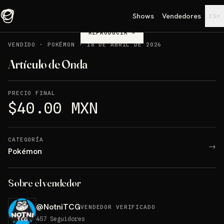
Shows
Vendedores
▾
ES
REPRODUCIR
→
VENDIDO
·
POKÉMON
·
18 DE ABRIL DE 2026
Artículo de Onda
PRECIO FINAL
$40.00 MXN
CATEGORÍA
→
Pokémon
Sobre el vendedor
@
NotniTCG
VENDEDOR VERIFICADO
457
Seguidores