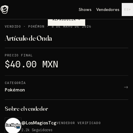
Shows
Vendedores
▾
ES
REPRODUCIR
→
VENDIDO
·
POKÉMON
·
8 DE MAYO DE 2026
Artículo de Onda
PRECIO FINAL
$40.00 MXN
CATEGORÍA
→
Pokémon
Sobre el vendedor
@
LosMagiosTcg
VENDEDOR VERIFICADO
2.2k
Seguidores