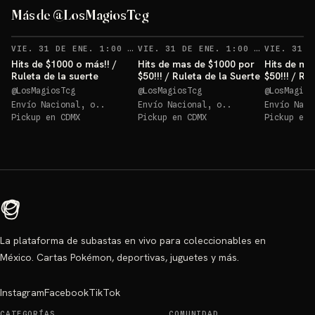
Más de @LosMagiosTcg
VIE. 31 DE ENE. 1:00 AM
VIE. 31 DE ENE. 1:00 AM
Hits de $1000 o más!! /
Hits de mas de $1000 por
Hits de ma
Ruleta de la suerte
$50!!! / Ruleta de la Suerte
$50!!! / Ru
@
LosMagiosTcg
@
LosMagiosTcg
@
LosMagios
Envío Nacional, o..
Envío Nacional, o..
Envío Naci
Pickup en
CDMX
Pickup en
CDMX
Pickup en
La plataforma de subastas en vivo para coleccionables en
México. Cartas Pokémon, deportivas, juguetes y más.
Instagram
Facebook
TikTok
CATEGORÍAS
COMUNIDAD