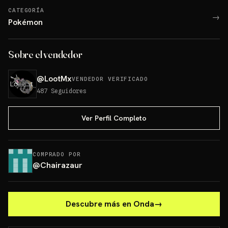
CATEGORÍA
→
Pokémon
Sobre el vendedor
@
LootMx
VENDEDOR VERIFICADO
487
Seguidores
Ver Perfil Completo
COMPRADO POR
@
Chairazaur
Descubre más en Onda
→