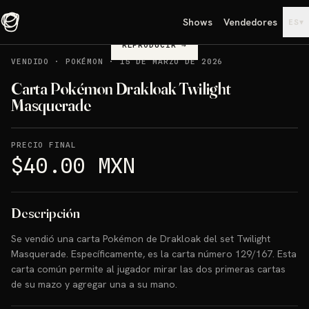
Shows
Vendedores
▾
ES
REPRODUCIR
→
VENDIDO
·
POKÉMON
·
15 DE MARZO DE 2026
Carta Pokémon Drakloak Twilight
Masquerade
PRECIO FINAL
$40.00 MXN
Descripción
Se vendió una carta Pokémon de Drakloak del set Twilight
Masquerade. Específicamente, es la carta número 129/167. Esta
carta común permite al jugador mirar las dos primeras cartas
de su mazo y agregar una a su mano.