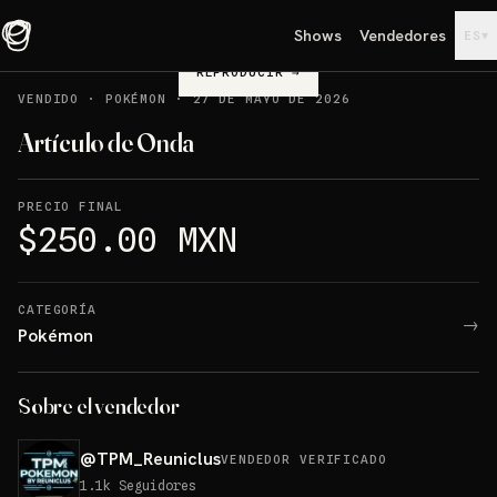
Shows
Vendedores
▾
ES
REPRODUCIR
→
VENDIDO
·
POKÉMON
·
27 DE MAYO DE 2026
Artículo de Onda
PRECIO FINAL
$250.00 MXN
CATEGORÍA
→
Pokémon
Sobre el vendedor
@
TPM_Reuniclus
VENDEDOR VERIFICADO
1.1k
Seguidores