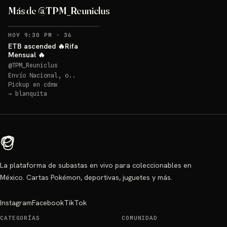
Más de @TPM_Reuniclus
RECORDATORIOS
HOY 9:30 PM
·
36
ETB ascended 🔥Rifa
Mensual 🔥
@
TPM_Reuniclus
Envío Nacional, o..
Pickup en
cdmx
→
blanquita
La plataforma de subastas en vivo para coleccionables en
México. Cartas Pokémon, deportivas, juguetes y más.
Instagram
Facebook
TikTok
CATEGORÍAS
COMUNIDAD