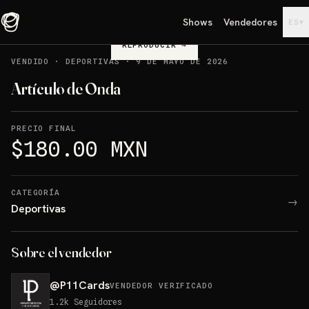
Shows
Vendedores
▾
ES
REPRODUCIR
→
VENDIDO
·
DEPORTIVAS
·
9 DE MAYO DE 2026
Artículo de Onda
PRECIO FINAL
$180.00 MXN
CATEGORÍA
→
Deportivas
Sobre el vendedor
@
P11Cards
VENDEDOR VERIFICADO
1.2k
Seguidores