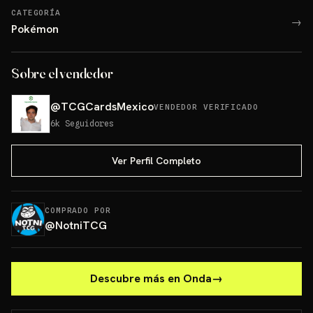
CATEGORÍA
→
Pokémon
Sobre el vendedor
@
TCGCardsMexico
VENDEDOR VERIFICADO
6k
Seguidores
Ver Perfil Completo
COMPRADO POR
@
NotniTCG
Descubre más en Onda
→