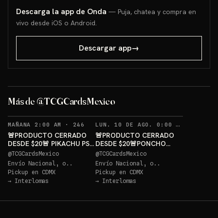
Descarga la app de Onda
— Puja, chatea y compra en
vivo desde iOS o Android.
Descargar app
→
PONCHO
PIKACHU PSA 10 GRATIS
GRATIS
Más de @TCGCardsMexico
Sorteo: PIKACHU PSA 10 GRATIS
→
Sorteo: PONCHO PIKACHU PSA 10 GRATIS
→
RECORDATORIOS
REC
MAÑANA 2:00 AM
·
246
LUN. 10 DE AGO. 0:00 AM
·
250
🚨PRODUCTO CERRADO
🚨PRODUCTO CERRADO
DESDE $20🚨 PIKACHU PSA
DESDE $20🚨PONCHO
10 GRATIS
PIKACHU PSA 10 GRATIS
@
TCGCardsMexico
@
TCGCardsMexico
Envío Nacional, o..
Envío Nacional, o..
Pickup en
CDMX
Pickup en
CDMX
→
Interlomas
→
Interlomas