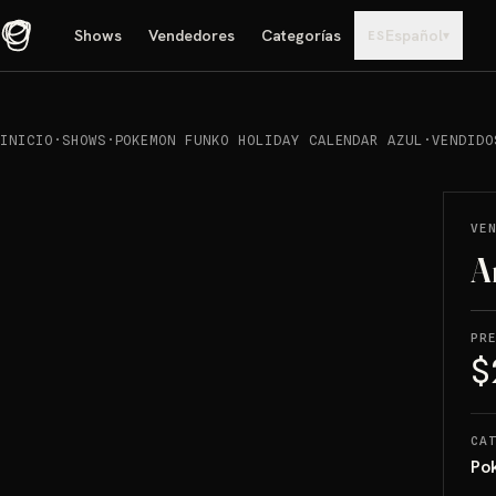
Shows
Vendedores
Categorías
Español
▾
ES
INICIO
·
SHOWS
·
POKEMON FUNKO HOLIDAY CALENDAR AZUL
·
VENDIDO
REPRODUCIR
→
VENDIDO
VE
A
PR
$
CA
Po