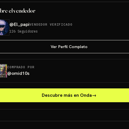
bre el vendedor
@
El_papi
VENDEDOR VERIFICADO
126
Seguidores
Ver Perfil Completo
COMPRADO POR
@
omid10s
Descubre más en Onda
→