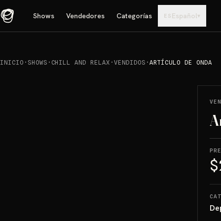
Shows
Vendedores
Categorías
Español
▾
ES
INICIO
·
SHOWS
·
CHILL AND RELAX
·
VENDIDOS
·
ARTÍCULO DE ONDA
REPRODUCIR
→
VENDIDO
VE
A
PR
$
CA
De