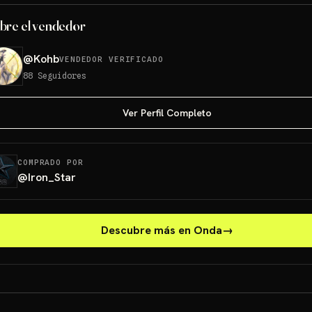
bre el vendedor
@
Kohb
VENDEDOR VERIFICADO
88
Seguidores
Ver Perfil Completo
COMPRADO POR
@
Iron_Star
Descubre más en Onda
→