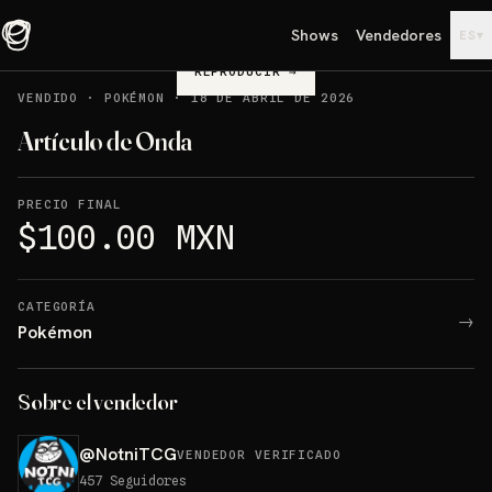
Shows
Vendedores
▾
ES
REPRODUCIR
→
VENDIDO
·
POKÉMON
·
18 DE ABRIL DE 2026
Artículo de Onda
PRECIO FINAL
$100.00 MXN
CATEGORÍA
→
Pokémon
Sobre el vendedor
@
NotniTCG
VENDEDOR VERIFICADO
457
Seguidores