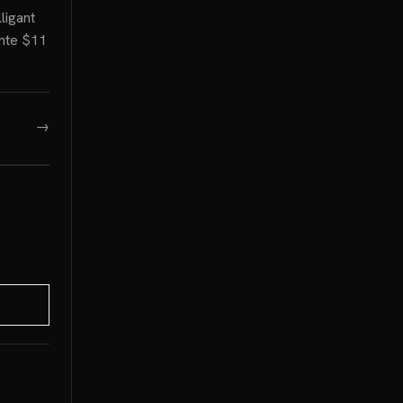
ligant
ente $11
→