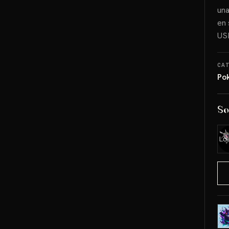
una
en 
US
CA
Po
So