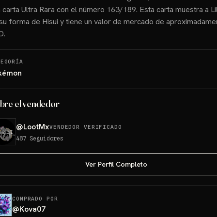
 carta Ultra Rara con el número 163/189. Esta carta muestra a Lil
su forma de Hisui y tiene un valor de mercado de aproximadam
D.
TEGORÍA
kémon
bre el vendedor
@
LootMx
VENDEDOR VERIFICADO
487
Seguidores
Ver Perfil Completo
COMPRADO POR
@
Kova07