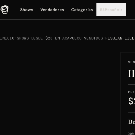
Shows
Vendedores
Categorías
Español
▾
ES
INICIO
·
SHOWS
·
DESDE $20 EN ACAPULCO
·
VENDIDOS
·
HISUIAN LILL
REPRODUCIR
→
VENDIDO
VE
H
PR
$
De
Se 