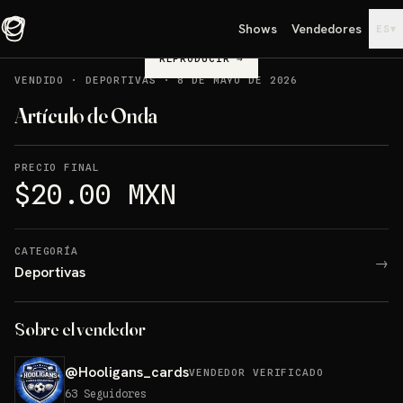
Shows
Vendedores
▾
ES
REPRODUCIR
→
VENDIDO
·
DEPORTIVAS
·
8 DE MAYO DE 2026
Artículo de Onda
PRECIO FINAL
$20.00 MXN
CATEGORÍA
→
Deportivas
Sobre el vendedor
@
Hooligans_cards
VENDEDOR VERIFICADO
63
Seguidores