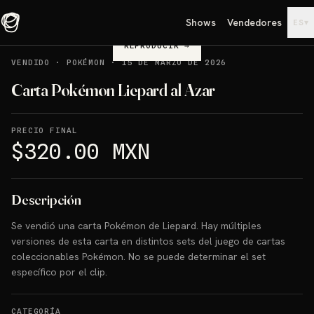
Shows
Vendedores
▾
ES
REPRODUCIR
→
VENDIDO
·
POKÉMON
·
15 DE MARZO DE 2026
Carta Pokémon Liepard al Azar
PRECIO FINAL
$320.00 MXN
Descripción
Se vendió una carta Pokémon de Liepard. Hay múltiples
versiones de esta carta en distintos sets del juego de cartas
coleccionables Pokémon. No se puede determinar el set
específico por el clip.
CATEGORÍA