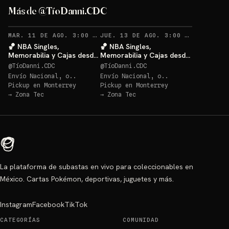
Más de @TíoDanni.CDC
RECORDATORIOS
RECO
MAR. 11 DE AGO. 3:00 AM
·
62
JUE. 13 DE AGO. 3:00 AM
·
27
🏀 NBA Singles,
🏀 NBA Singles,
Memorabilia y Cajas desde
Memorabilia y Cajas desde
$20 🔥
$20 🔥
@
TíoDanni.CDC
@
TíoDanni.CDC
Envío Nacional, o..
Envío Nacional, o..
Pickup en
Monterrey
Pickup en
Monterrey
→
Zona Tec
→
Zona Tec
La plataforma de subastas en vivo para coleccionables en
México. Cartas Pokémon, deportivas, juguetes y más.
Instagram
Facebook
TikTok
CATEGORÍAS
COMUNIDAD