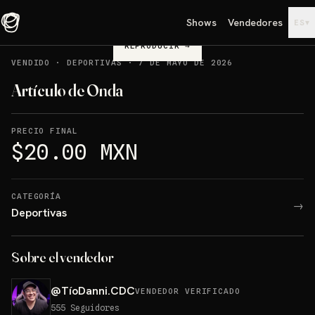
Shows
Vendedores
▾
ES
REPRODUCIR
→
VENDIDO
·
DEPORTIVAS
·
7 DE MAYO DE 2026
Artículo de Onda
PRECIO FINAL
$20.00 MXN
CATEGORÍA
→
Deportivas
Sobre el vendedor
@
TíoDanni.CDC
VENDEDOR VERIFICADO
555
Seguidores