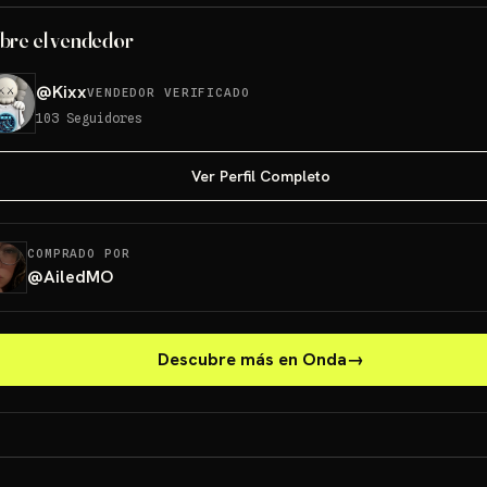
bre el vendedor
@
Kixx
VENDEDOR VERIFICADO
103
Seguidores
Ver Perfil Completo
COMPRADO POR
@
AiledMO
Descubre más en Onda
→