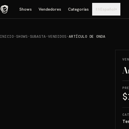
Shows
Vendedores
Categorías
Español
▾
ES
INICIO
·
SHOWS
·
SUBASTA
·
VENDIDOS
·
ARTÍCULO DE ONDA
REPRODUCIR
→
VENDIDO
VE
A
PR
$
CA
Te