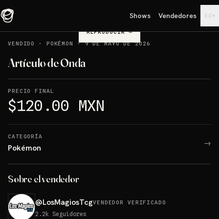
Shows
Vendedores
▾
ES
REPRODUCIR
→
VENDIDO
·
POKÉMON
·
9 DE MAYO DE 2026
Artículo de Onda
PRECIO FINAL
$120.00 MXN
CATEGORÍA
→
Pokémon
Sobre el vendedor
@
LosMagiosTcg
VENDEDOR VERIFICADO
2.2k
Seguidores