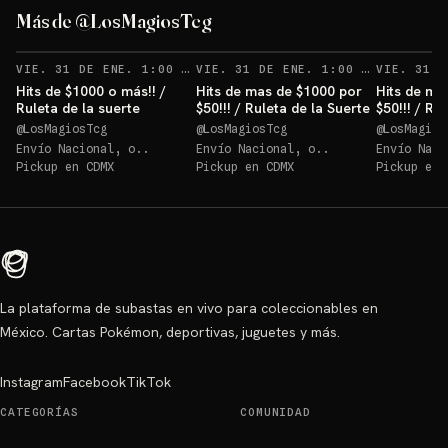
Más de @LosMagiosTcg
VIE. 31 DE ENE. 1:00 AM
VIE. 31 DE ENE. 1:00 AM
Hits de $1000 o más!! /
Hits de mas de $1000 por
Hits de ma
Ruleta de la suerte
$50!!! / Ruleta de la Suerte
$50!!! / Ru
@
LosMagiosTcg
@
LosMagiosTcg
@
LosMagios
Envío Nacional, o..
Envío Nacional, o..
Envío Naci
Pickup en
CDMX
Pickup en
CDMX
Pickup en
La plataforma de subastas en vivo para coleccionables en
México. Cartas Pokémon, deportivas, juguetes y más.
Instagram
Facebook
TikTok
CATEGORÍAS
COMUNIDAD