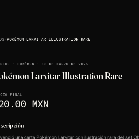
OS
·
POKÉMON LARVITAR ILLUSTRATION RARE
NDIDO
·
POKÉMON
·
15 DE MARZO DE 2026
okémon Larvitar Illustration Rare
ECIO FINAL
20.00 MXN
scripción
vendió una carta Pokémon Larvitar con ilustración rara del set O