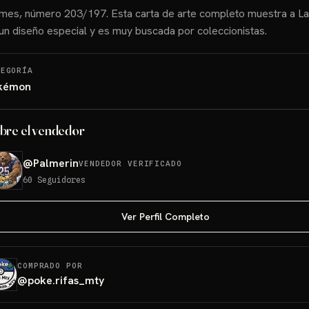
mes, número 203/197. Esta carta de arte completo muestra a Lar
un diseño especial y es muy buscada por coleccionistas.
TEGORÍA
kémon
bre el vendedor
@
Palmerin
VENDEDOR VERIFICADO
60
Seguidores
Ver Perfil Completo
COMPRADO POR
@
poke.rifas_mty