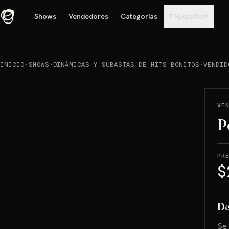
Shows
Vendedores
Categorías
Español
▾
ES
INICIO
·
SHOWS
·
DINÁMICAS Y SUBASTAS DE HITS BONITOS
·
VENDID
REPRODUCIR
→
VENDIDO
VE
P
PR
$
De
Se 