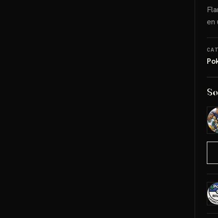
Fla
en 
CA
Po
So