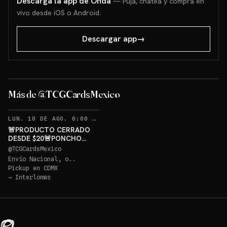
Descarga la app de Onda
— Puja, chatea y compra en
vivo desde iOS o Android.
Descargar app
→
PONCHO PIKACHU PSA 10
GRATIS
Más de @TCGCardsMexico
Sorteo: PONCHO PIKACHU PSA 10 GRATIS
→
RECORDATORIOS
LUN. 10 DE AGO. 0:00 AM
·
329
🚨PRODUCTO CERRADO
DESDE $20🚨PONCHO
PIKACHU PSA 10 GRATIS
@
TCGCardsMexico
Envío Nacional, o..
Pickup en
CDMX
→
Interlomas