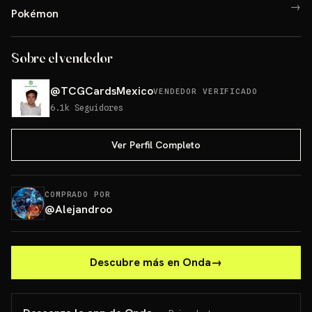
→
Pokémon
Sobre el vendedor
@
TCGCardsMexico
VENDEDOR VERIFICADO
6.1k
Seguidores
Ver Perfil Completo
COMPRADO POR
@
Alejandroo
Descubre más en Onda
→