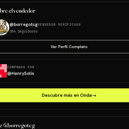
bre el vendedor
@
borregotcg
VENDEDOR VERIFICADO
304
Seguidores
Ver Perfil Completo
COMPRADO POR
@
HenrySolis
Descubre más en Onda
→
e @borregotcg