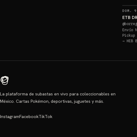
DOM. 9
ETB D
@
borre
Envío 
Pickup
→
HEB 
La plataforma de subastas en vivo para coleccionables en
México. Cartas Pokémon, deportivas, juguetes y más.
Instagram
Facebook
TikTok