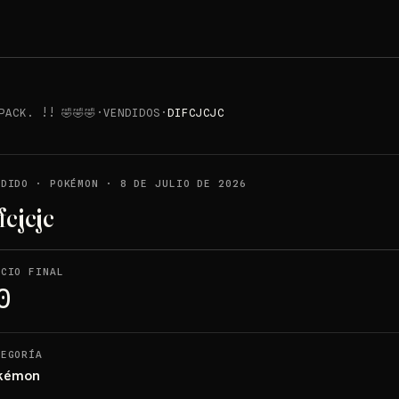
ACK. !! 🤣🤣🤣
·
VENDIDOS
·
DIFCJCJC
NDIDO
·
POKÉMON
·
8 DE JULIO DE 2026
fcjcjc
ECIO FINAL
0
TEGORÍA
kémon