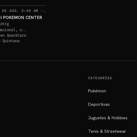
RECORDATORIOS
 DE AGO. 3:00 AM
·
20
RI POKEMON CENTER
gotcg
Nacional, o..
 en
Querétaro
B Quintana
CATEGORÍAS
Pokémon
Deportivas
Juguetes & Hobbies
Tenis & Streetwear