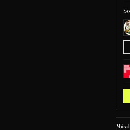
So
Más d