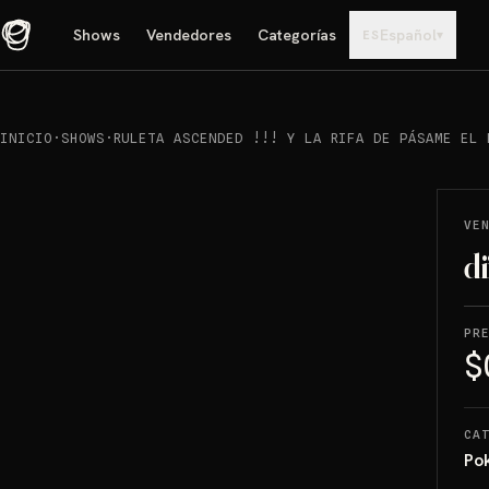
Shows
Vendedores
Categorías
Español
▾
ES
INICIO
·
SHOWS
·
RULETA ASCENDED !!! Y LA RIFA DE PÁSAME EL P
REPRODUCIR
→
VENDIDO
VE
di
PR
$
CA
Po