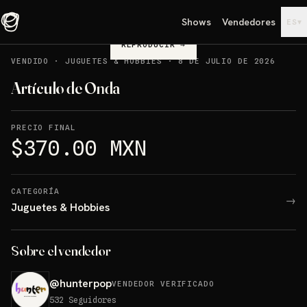
Shows
Vendedores
▾
ES
REPRODUCIR
→
VENDIDO
·
JUGUETES & HOBBIES
·
8 DE JULIO DE 2026
Artículo de Onda
PRECIO FINAL
$370.00 MXN
CATEGORÍA
→
Juguetes & Hobbies
Sobre el vendedor
@
hunterpop
VENDEDOR VERIFICADO
532
Seguidores