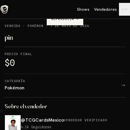
Shows
Vendedores
▾
ES
REPRODUCIR
→
VENDIDO
·
POKÉMON
·
7 DE MAYO DE 2026
pin
PRECIO FINAL
$0
CATEGORÍA
→
Pokémon
Sobre el vendedor
@
TCGCardsMexico
VENDEDOR VERIFICADO
6.1k
Seguidores