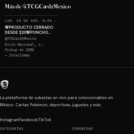
GRATIS
Más de @TCGCardsMexico
Sorteo: PONCHO PIKACHU PSA 10 GRATIS
→
RECORDATORIOS
LUN. 10 DE AGO. 0:00 AM
·
399
🚨PRODUCTO CERRADO
DESDE $20🚨PONCHO
PIKACHU PSA 10 GRATIS
@
TCGCardsMexico
Envío Nacional, o..
Pickup en
CDMX
→
Interlomas
La plataforma de subastas en vivo para coleccionables en
México. Cartas Pokémon, deportivas, juguetes y más.
Instagram
Facebook
TikTok
CATEGORÍAS
COMUNIDAD