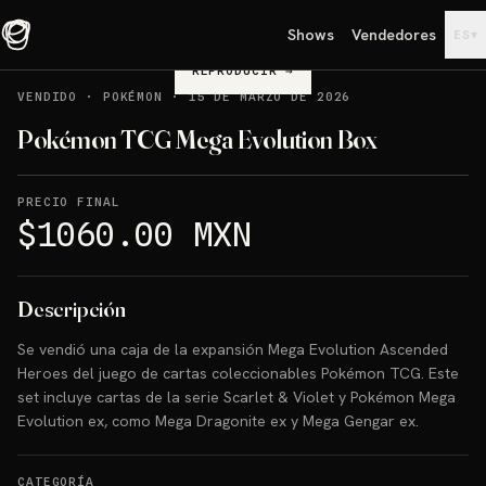
Shows
Vendedores
▾
ES
REPRODUCIR
→
VENDIDO
·
POKÉMON
·
15 DE MARZO DE 2026
Pokémon TCG Mega Evolution Box
PRECIO FINAL
$1060.00 MXN
Descripción
Se vendió una caja de la expansión Mega Evolution Ascended
Heroes del juego de cartas coleccionables Pokémon TCG. Este
set incluye cartas de la serie Scarlet & Violet y Pokémon Mega
Evolution ex, como Mega Dragonite ex y Mega Gengar ex.
CATEGORÍA