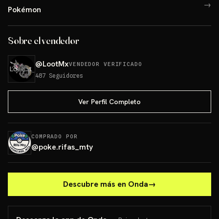
→
Pokémon
Sobre el vendedor
@
LootMx
VENDEDOR VERIFICADO
487
Seguidores
Ver Perfil Completo
COMPRADO POR
@
poke.rifas_mty
Descubre más en Onda
→